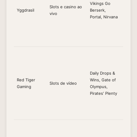
proprie
Vikings Go
Slots e casino ao
Atrai 
Yggdrasil
Berserk,
vivo
que p
Portal, Nirvana
jogos 
impres
com m
inovad
Recon
tornei
prêmio
Daily Drops &
consis
Red Tiger
Wins, Gate of
varied
Slots de vídeo
Gaming
Olympus,
volatil
Pirates' Plenty
Drops 
envolv
contín
jogado
Invent
mecân