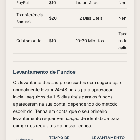
PayPal
$10
Instantâneo
Nenhuma
Transferência
$20
1-2 Dias Úteis
Nenhuma
Bancária
Taxas de
Criptomoeda
$10
10-30 Minutos
rede
aplicáveis
Levantamento de Fundos
Os levantamentos são processados com segurança e
normalmente levam 24-48 horas para aprovação
inicial, seguidos de 1-5 dias úteis para os fundos
aparecerem na sua conta, dependendo do método
escolhido. Tenha em conta que o seu primeiro
levantamento requer verificação de identidade para
cumprir os requisitos da nossa licença.
TEMPO DE
LEVANTAMENTO
LEV