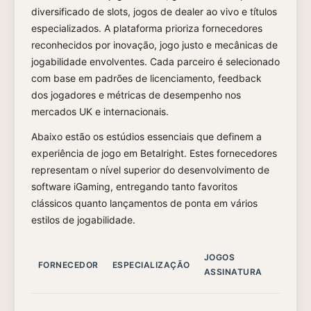
diversificado de slots, jogos de dealer ao vivo e títulos
especializados. A plataforma prioriza fornecedores
reconhecidos por inovação, jogo justo e mecânicas de
jogabilidade envolventes. Cada parceiro é selecionado
com base em padrões de licenciamento, feedback
dos jogadores e métricas de desempenho nos
mercados UK e internacionais.
Abaixo estão os estúdios essenciais que definem a
experiência de jogo em Betalright. Estes fornecedores
representam o nível superior do desenvolvimento de
software iGaming, entregando tanto favoritos
clássicos quanto lançamentos de ponta em vários
estilos de jogabilidade.
PORQU
JOGOS
FORNECEDOR
ESPECIALIZAÇÃO
JOGAD
ASSINATURA
VALO
Slots d