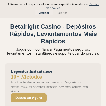
Utilizamos cookies para melhorar a sua experiência neste site.
Política
betalright casino
PT
Jogar
▾
de cookies
Aceitar
Rejeitar
Betalright Casino - Depósitos
Rápidos, Levantamentos Mais
Rápidos
Jogue com confiança. Pagamentos seguros,
levantamentos instantâneos e suporte quando precisa.
Depósitos Instantâneos
10+ Métodos
Adicione fundos em segundos usando cartões, carteiras
eletrónicas ou transferência bancária. Sem taxas ocultas, sem
atrasos.
Depositar Agora