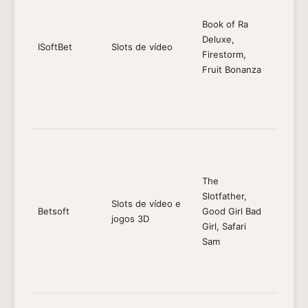
estabe
Book of Ra
catálo
Deluxe,
Conhe
ISoftBet
Slots de vídeo
Firestorm,
RTP fi
Fruit Bonanza
opçõe
volatil
amigáv
jogado
Oferec
cinemá
distin
The
lança
Slotfather,
Slots de vídeo e
conven
Betsoft
Good Girl Bad
jogos 3D
Atrai 
Girl, Safari
que p
Sam
estilos
altern
imersã