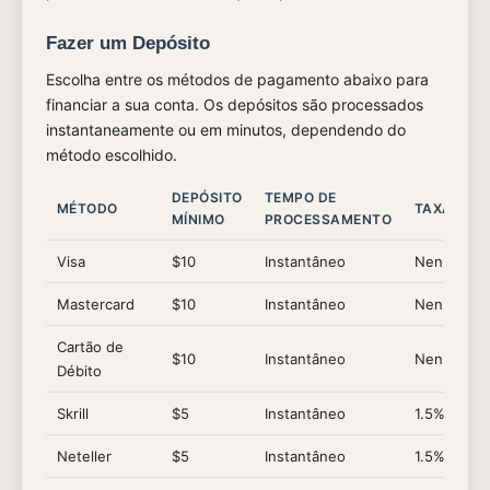
Fazer um Depósito
Escolha entre os métodos de pagamento abaixo para
financiar a sua conta. Os depósitos são processados
instantaneamente ou em minutos, dependendo do
método escolhido.
DEPÓSITO
TEMPO DE
MÉTODO
TAXAS
MÍNIMO
PROCESSAMENTO
Visa
$10
Instantâneo
Nenhuma
Mastercard
$10
Instantâneo
Nenhuma
Cartão de
$10
Instantâneo
Nenhuma
Débito
Skrill
$5
Instantâneo
1.5%
Neteller
$5
Instantâneo
1.5%