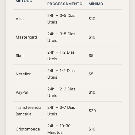
MÉTODO
PROCESSAMENTO
MÍNIMO
MÁX
24h + 3-5 Dias
Visa
$10
$5,
Úteis
24h + 3-5 Dias
Mastercard
$10
$5,
Úteis
24h + 1-2 Dias
Skrill
$5
$10
Úteis
24h + 1-2 Dias
Neteller
$5
$10
Úteis
24h + 2-3 Dias
PayPal
$10
$5,
Úteis
Transferência
24h + 3-7 Dias
$20
$50
Bancária
Úteis
24h + 10-30
Criptomoeda
$10
$25
Minutos