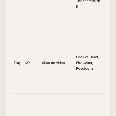
Thunderstruck
Moolah
II
jogado
procu
que m
vida.
Especi
slots 
de alt
de ace
Book of Dead,
Desem
Play'n GO
Slots de vídeo
Fire Joker,
móvel 
Reactoonz
mecân
bónus 
atraem
casuai
Conhe
gráfic
e recu