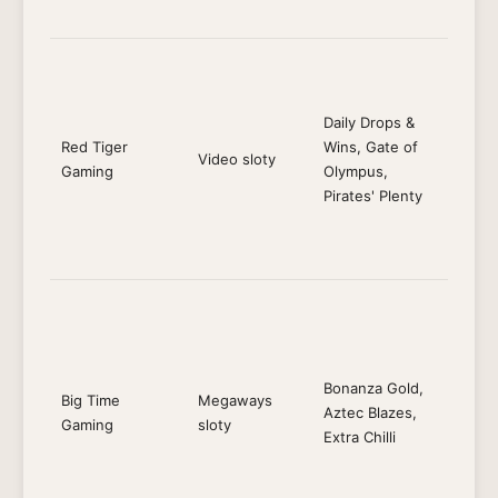
mechan
Uznává
konzist
denní 
Daily Drops &
cenami
Red Tiger
Wins, Gate of
Video sloty
variabil
Gaming
Olympus,
volatili
Pirates' Plenty
Drops v
trvalé 
britský
Vynále
mechan
Megaw
Vysoko
Bonanza Gold,
Big Time
Megaways
výhry a
Aztec Blazes,
Gaming
sloty
dynami
Extra Chilli
konfig
přitahu