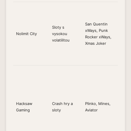
Special
extrémn
hry s 
San Quentin
Sloty s
xWays. 
xWays, Punk
Nolimit City
vysokou
zkušen
Rocker xWays,
volatilitou
hledajíc
Xmas Joker
vysokor
vysoko
hraní.
Inováto
hrách 
ověřite
poctiv
mechan
Hacksaw
Crash hry a
Plinko, Mines,
Rostou
Gaming
sloty
Aviator
fanouš
základ
hráči h
prvky 