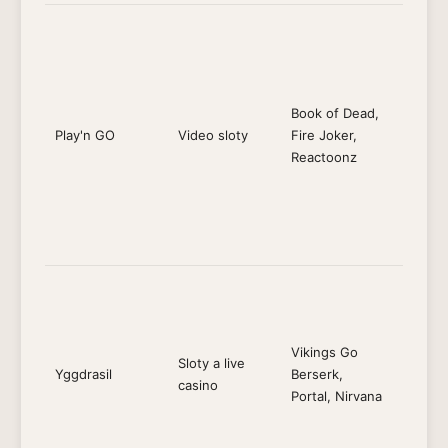
Special
přístup
vysoko
frekven
Book of Dead,
Silný v
Play'n GO
Video sloty
Fire Joker,
mobiln
Reactoonz
zařízen
tvůrčí
mechan
přitahu
hráče.
Známý 
grafiko
vlastní
Vikings Go
funkce
Sloty a live
Yggdrasil
Berserk,
Přitahu
casino
Portal, Nirvana
hledají
poutav
inovati