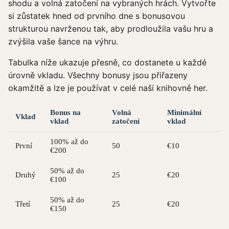
shodu a volná zatočení na vybraných hrách. Vytvořte
si zůstatek hned od prvního dne s bonusovou
strukturou navrženou tak, aby prodloužila vašu hru a
zvýšila vaše šance na výhru.
Tabulka níže ukazuje přesně, co dostanete u každé
úrovně vkladu. Všechny bonusy jsou přiřazeny
okamžitě a lze je používat v celé naší knihovně her.
Bonus na
Volná
Minimální
Vklad
vklad
zatočení
vklad
100% až do
První
50
€10
€200
50% až do
Druhý
25
€20
€100
50% až do
Třetí
25
€20
€150