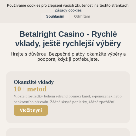
Používáme cookies pro zlepšení vašich zkušeností na těchto stránkách.
betalright casino
CS
Hrát
▾
Zásady cookies
Souhlasím
Odmítám
Betalright Casino - Rychlé
vklady, ještě rychlejší výběry
Hrajte s důvěrou. Bezpečné platby, okamžité výběry a
podpora, když ji potřebujete.
Okamžité vklady
10+ metod
Vložte prostředky během sekund pomocí karet, e-peněženek nebo
bankovního převodu. Žádné skryté poplatky, žádné zpoždění.
Vložit nyní