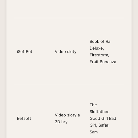
a
transp
Zaved
evrops
s rozs
Book of Ra
katalo
Deluxe,
iSoftBet
Video sloty
Známý 
Firestorm,
spolehl
Fruit Bonanza
přívěti
možnost
hráčů.
Nabízí
kinema
The
sloty o
Slotfather,
běžnýc
Video sloty a
Betsoft
Good Girl Bad
Přitahu
3D hry
Girl, Safari
hledajíc
Sam
alterna